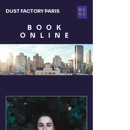
ME
DUST FACTORY PARIS
NU
BOOK
ONLINE